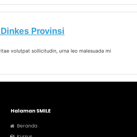
Dinkes Provinsi
tae volutpat sollicitudin, urna leo malesuada mi
Halaman SMILE
Beranda
Kursus