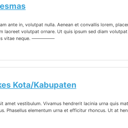
kesmas
m ante in, volutpat nulla. Aenean et convallis lorem, plac
m laoreet volutpat ornare. Ut quis ipsum sed diam volutpat
oncus vitae neque. —————
kes Kota/Kabupaten
t amet vestibulum. Vivamus hendrerit lacinia urna quis matti
urus. Phasellus elementum urna et efficitur rhoncus. Ut a