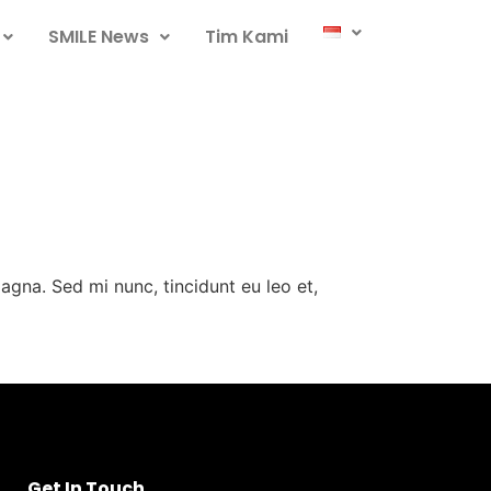
SMILE News
Tim Kami
agna. Sed mi nunc, tincidunt eu leo et,
Get In Touch