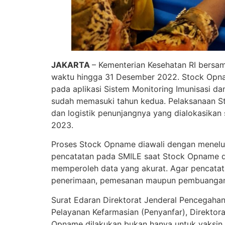
JAKARTA
– Kementerian Kesehatan RI bersa
waktu hingga 31 Desember 2022. Stock Opnam
pada aplikasi Sistem Monitoring Imunisasi da
sudah memasuki tahun kedua. Pelaksanaan St
dan logistik penunjangnya yang dialokasikan
2023.
Proses Stock Opname diawali dengan menelusu
pencatatan pada SMILE saat Stock Opname dap
memperoleh data yang akurat. Agar pencatatan
penerimaan, pemesanan maupun pembuangan v
Surat Edaran Direktorat Jenderal Pencegaha
Pelayanan Kefarmasian (Penyanfar), Direkto
Opname dilakukan bukan hanya untuk vaksin C