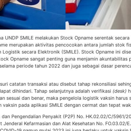
ma UNDP SMILE melakukan Stock Opname serentak secara n
e merupakan aktivitas pencocokan antara jumlah stok fis
n Logistik secara Elektronik (SMILE). Stock Opname ini dis
ock Opname sangat penting guna menjamin akuntabilitas pe
 selama periode tahun 2022 dan juga sebagai dasar perenc
ri catatan transaksi atau disebut tahap rekonsiliasi sehi
at dihindari. Tahap selanjutnya adalah verifikasi
(desk)
h
 sesuai dan benar, maka pengelola logistik vaksin harus s
aksin pada aplikasi SMILE dengan cermat dan tepat wak
n dan Pengendalian Penyakit (P2P) No. HK.02.02/C/5961/20
rat Jenderal Kefarmasian dan Alat Kesehatan No. FO.03.02
OVID-19 namun mulai 2023 ini juga berlaku untuk vaksin Im